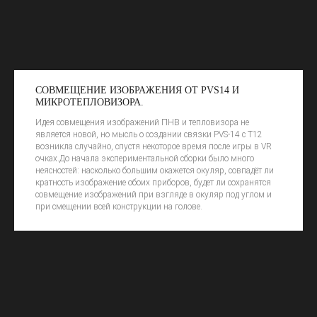
СОВМЕЩЕНИЕ ИЗОБРАЖЕНИЯ ОТ PVS14 И
МИКРОТЕПЛОВИЗОРА.
Идея совмещения изображений ПНВ и тепловизора не
является новой, но мысль о создании связки PVS-14 с Т12
возникла случайно, спустя некоторое время после игры в VR
очках.До начала экспериментальной сборки было много
неясностей: насколько большим окажется окуляр, совпадёт ли
кратность изображение обоих приборов, будет ли сохранятся
совмещение изображений при взгляде в окуляр под углом и
при смещении всей конструкции на голове.