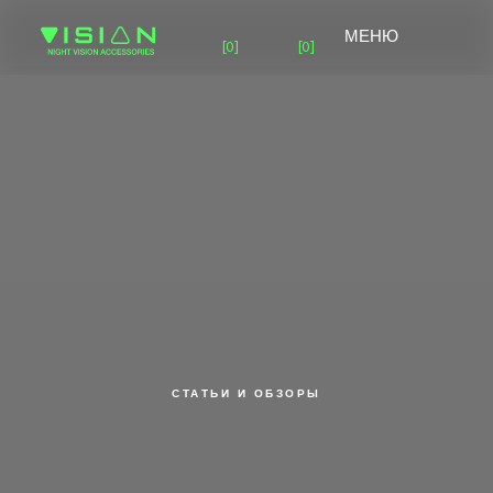
МЕНЮ
[0]
[0]
МОНОКУЛЯРЫ
ГЛАВНАЯ
СТАТЬИ И ОБЗОРЫ
КАТАЛОГ ПНВ
ВИДЕОБЛОГ
CNV-14
NVM-14
MNV-14
О КОМПАНИИ
ОПЛАТА И ДОСТАВКА
LNVM-14
LNVM-15
MINI-14
РЕМОНТ ПНВ
СРАВНЕНИЕ 2 И 3 GEN
ПОДПИШИСЬ НА
БИНОКУЛЯРЫ
НОВОСТИ И ГОРЯЧИЕ
ПРЕДЛОЖЕНИЯ ПО
ПНВ
NPVS-31
DTNVG-33
BNVD-1431
GPNVG-18
СТАТЬИ И ОБЗОРЫ
8 812 716 71 71
ТЕПЛОВИЗОРЫ