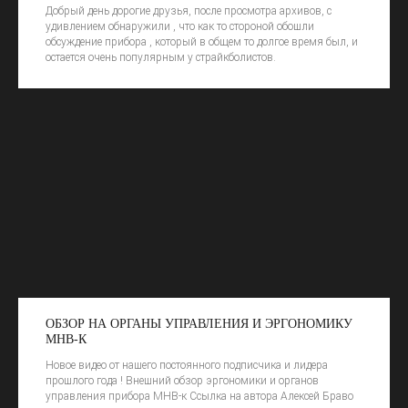
Добрый день дорогие друзья, после просмотра архивов, с
удивлением обнаружили , что как то стороной обошли
обсуждение прибора , который в общем то долгое время был, и
остается очень популярным у страйкболистов.
ОБЗОР НА ОРГАНЫ УПРАВЛЕНИЯ И ЭРГОНОМИКУ
МНВ-К
Новое видео от нашего постоянного подписчика и лидера
прошлого года ! Внешний обзор эргономики и органов
управления прибора МНВ-к Ссылка на автора Алексей Браво