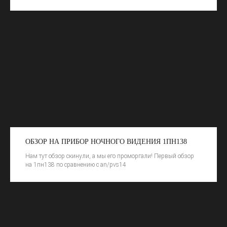
ОБЗОР НА ПРИБОР НОЧНОГО ВИДЕНИЯ 1ПН138
Нам тут обзор скинули, а мы его проморгали! Первый обзор
на 1пн138 по сравнению с an/pvs14