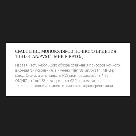
СРАВНЕНИЕ МОНОКУЛЯРОВ НОЧНОГО ВИДЕНИЯ
1ПН138, AN/PVS14, МНВ-К КАТОД
Первая часть небольшого обзора сравнения приборов ночного
видения 3+ поколения, а именно 1пн138, an/pvs14, МНВ-к
катод. Сначала о начинке, в PVS стоит расово верный эоп
OMNI7 , в 1пн138 и катоде стоят 62Г, которые отличаются
литерой на конце и немного отличаются характеристиками.