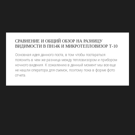
СРАВНЕНИЕ И ОБЩИЙ ОБЗОР НА РАЗНИЦУ
ВИДИМОСТИ В ПН14К И МИКРОТЕПЛОВИЗОР Т-10
Основная идея данного поста, в том чтобы постараться
пояснить в чем же разница между тепловизором и прибором
ночного видения. К сожалению в данный момент мы все еще
не нашли оператора для съемок, поэтому пока в форме фото
отчета.