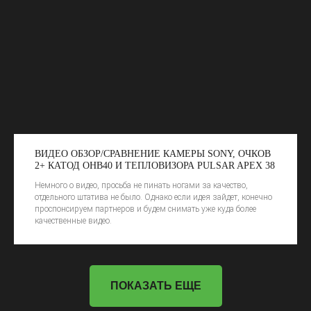
2014-2026 NVISION GEAR
РАЗРАБОТКА САЙТА @DERJAVIN
ВИДЕО ОБЗОР/СРАВНЕНИЕ КАМЕРЫ SONY, ОЧКОВ
2+ КАТОД ОНВ40 И ТЕПЛОВИЗОРА PULSAR APEX 38
Немного о видео, просьба не пинать ногами за качество,
отдельного штатива не было. Однако если идея зайдет, конечно
проспонсируем партнеров и будем снимать уже куда более
качественные видео.
ПОКАЗАТЬ ЕЩЕ