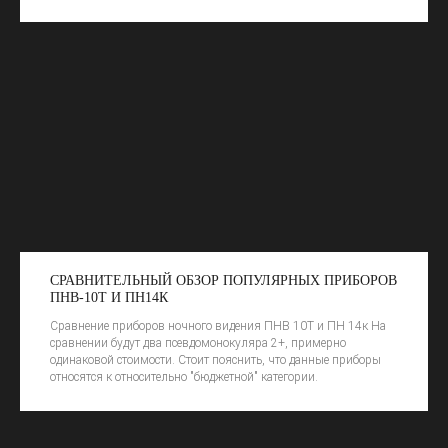
Статьи и обзоры
Видеообзоры
Сравнение 2GEN VS 3GEN
Публичная оферта
Политика конфиденциальности
СРАВНИТЕЛЬНЫЙ ОБЗОР ПОПУЛЯРНЫХ ПРИБОРОВ
ПНВ-10Т И ПН14К
Сравнение приборов ночного видения ПНВ 10Т и ПН 14к На
сравнении будут два псевдомонокуляра 2+, примерно
одинаковой стоимости. Стоит пояснить, что данные приборы
относятся к относительно "бюджетной" категории.