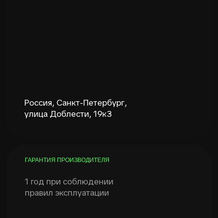
Доставка бесплатная до пункта выдачи
заказов ТК СДЕК. В случае если Вам
необходима доставка на новые
территории или другой ТК/Почтой,
напишите менеджеру и мы согласуем
удобный Вам способ доставки.
Оплата возможна наличным и
безналичным способом, возможна оплата
по счету организации. Предоставляем все
закрывающие документы, для уточнения
удобного способа оплаты, после
размещения заказа, с Вами свяжется наш
менеджер
ПОМОЩЬ В ПОДБОРЕ И TRADE
IN
@Kopsap