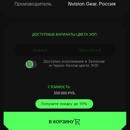
и Черно-белом цвете ЭОП
СТОИМОСТЬ:
550 000 РУБ.
Получите скидку до 10%
В КОРЗИНУ
Обмен прибора на другой из каталога
без потери стоимости
, в случае если
он не подошел
КОМПЛЕКТАЦИЯ
Прибор, кейс, средства для ухода за
оптикой. Внешний вид прибора: оптика,
батарейный блок — может меняться
в зависимости от партии