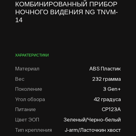
SALES@NVISIONGEAR.RU
TNVG-31
TNVM-14
САНКТ-ПЕТЕРБУРГ, УЛИЦА ДОБЛЕСТИ, 19К3
COTI-12
ХАРАКТЕРИСТИКИ
>
+7
ПОНЯТНО
ПОНЯТНО
Материал
ABS Пластик
Вес
232 грамма
АКСЕССУАРЫ
Поколение
3 Gen+
Угол обзора
42 градуса
Крепления, батарейки и
Питание
СР123А
полезное для ПНВ
Цвет ЭОП
Зеленый/Черно-белый
Тип крепления
J-arm/Ласточкин хвост
Производитель
Nvision Gear. Россия
ДОСТУПНЫЕ ВАРИАНТЫ ЦВЕТА ЭОП:
Зелёный
Чёрно-белый
Доступно исполнение в Зеленом