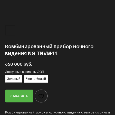
NPVS-31
DTNVG-33
BNVD-1431
GPNVG-18
ТЕПЛОВИЗОРЫ
Комбинированный прибор ночного
видения NG TNVM-14
TNVG-31
TNVM-14
COTI-12
650 000
руб.
Доступные варианты ЭОП:
Зеленый
Черно-белый
АКСЕССУАРЫ
ЗАКАЗАТЬ
Крепления, батарейки и
полезное для ПНВ
Комбинированный монокуляр ночного видения с тепловизионным