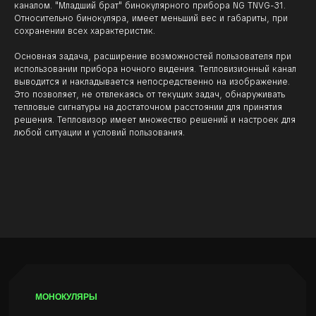
каналом. "Младший брат" бинокулярного прибора NG TNVG-31.
Относительно бинокуляра, имеет меньший вес и габариты, при
сохранении всех характеристик.
НУЖНА ПОМОЩЬ В
Основная задача, расширение возможностей пользователя при
ВЫБОРЕ?
использовании прибора ночного видения. Тепловизионный канал
выводится и накладывается непосредственно на изображение.
Напишите или позвоните нам
Это позволяет, не отвлекаясь от текущих задач, обнаруживать
тепловые сигнатуры на достаточном расстоянии для принятия
решения. Тепловизор имеет множество решений и настроек для
любой ситуации и условий пользования.
8 812 716 71 71
SALES@NVISIONGEAR.RU
САНКТ-ПЕТЕРБУРГ, УЛИЦА ДОБЛЕСТИ, 19К3
+7
КАТАЛОГ
СЕРВИС