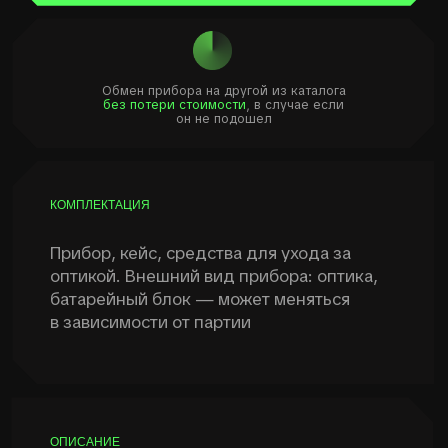
ОПИСАНИЕ
Прибор изготовлен из алюминия,
что повышает его ударопрочность,
при этом прибор весит не больше своих
«одноклассников» — всего 360 грамм.
Монокуляр имеет отличную оптику —
изначально удачная конструкция окуляра,
дает большое поле зрение и позволяет
удалять прибор от глаза без его потери —
что очень важно для водителей,
наблюдения и в ситуациях когда возможна
тряска и смещение прибора относительно
оси глаза.
Прибор комфортно использовать с маской/
очками/противогазом. Питание
осуществляется от батареек СР123.