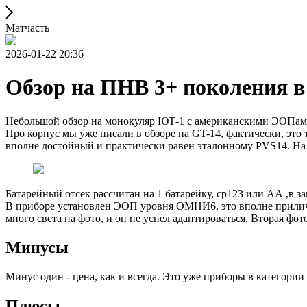
Матчасть
2026-01-22 20:36
Обзор на ПНВ 3+ поколения в
Небольшой обзор на монокуляр ЮТ-1 с американскими ЭОПами
Про корпус мы уже писали в обзоре на GT-14, фактически, это
вполне достойный и практически равен эталонному PVS14. На н
Батарейный отсек рассчитан на 1 батарейку, ср123 или АА ,в з
В приборе установлен ЭОП уровня ОМНИ6, это вполне прилично
много света на фото, и он не успел адаптироваться. Вторая ф
Минусы
Минус один - цена, как и всегда. Это уже приборы в категории
Плюсы