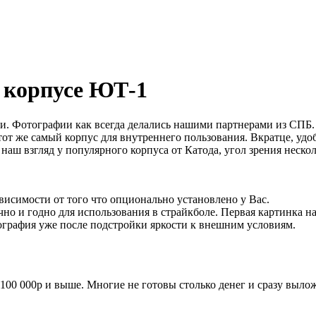
 корпусе ЮТ-1
. Фотографии как всегда делались нашими партнерами из СПБ.
 тот же самый корпус для внутреннего пользования. Вкратце, уд
аш взгляд у популярного корпуса от Катода, угол зрения неско
ависимости от того что опционально установлено у Вас.
 и годно для использования в страйкболе. Первая картинка на
отография уже после подстройки яркости к внешним условиям.
 100 000р и выше. Многие не готовы столько денег и сразу вылож