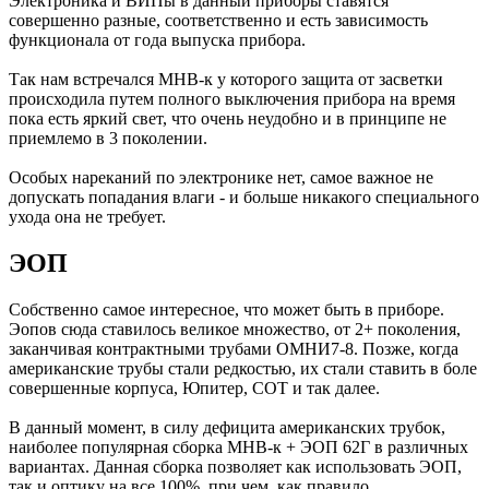
Электроника и ВИПы в данный приборы ставятся
совершенно разные, соответственно и есть зависимость
функционала от года выпуска прибора.
Так нам встречался МНВ-к у которого защита от засветки
происходила путем полного выключения прибора на время
пока есть яркий свет, что очень неудобно и в принципе не
приемлемо в 3 поколении.
Особых нареканий по электронике нет, самое важное не
допускать попадания влаги - и больше никакого специального
ухода она не требует.
ЭОП
Собственно самое интересное, что может быть в приборе.
Эопов сюда ставилось великое множество, от 2+ поколения,
заканчивая контрактными трубами ОМНИ7-8. Позже, когда
американские трубы стали редкостью, их стали ставить в боле
совершенные корпуса, Юпитер, СОТ и так далее.
В данный момент, в силу дефицита американских трубок,
наиболее популярная сборка МНВ-к + ЭОП 62Г в различных
вариантах. Данная сборка позволяет как использовать ЭОП,
так и оптику на все 100%, при чем, как правило,