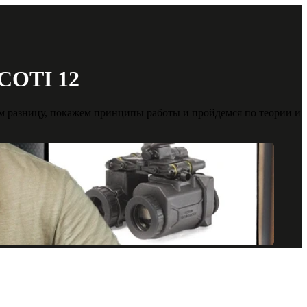
COTI 12
м разницу, покажем принципы работы и пройдемся по теории и