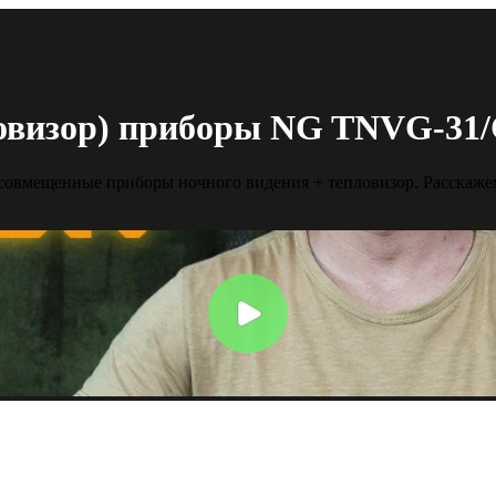
овизор) приборы NG TNVG-31/
совмещенные приборы ночного видения + тепловизор. Расскаже